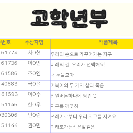
수번호
수상자명
작품제목
161774
차O현
우리의 손으로 가꾸어가는 지구
161736
이O빈
미래의 길, 우리가 선택해요!
161586
조O연
내 눈물모아
140883
국O윤
거북이의 두 가지 삶과 죽음
161593
이O수
전원버튼하나에 담긴 뜻
151146
한O우
지구를 깨끗히
030306
반O린
쓰레기로부터 우리 지구를 지켜요
151144
권O민
미래로가는작은발걸음