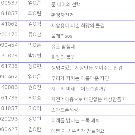
100537
엄O준
문 너머의 선택
181857
최O린
환경자전거
141062
김O혁
재활용이 비춘 희망의 물결
220170
류O산
물개의sos
090454
박O훈
정글 탐험대
130829
박O현
희망의 불꽃
161736
장O현
생명력있는 세상만을 보여주는 안경
090462
임O은
우리가 지키는 아름다운 자연
140883
권O진
지구의 미래는 어느쪽일까?
161736
최O호
자전거이용으로 매연없는 세상만들기
181857
이O리
스마트폰세상
020293
강O빈
미래를 밝히는 초록 과학
080427
김O한
예쁜 지구 우리가 만들어요