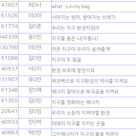
141007
최O나
what`s in my bag
161526
이O아
사라지는 빙하, 쌓여가는 쓰레기
161774
김O준
우리는 지구 환경지킴이
040339
윤O민
지구를 품은 나(지품나)
130790
이O연
아픈 지구야 우리가 살려줄게
151088
김O연
지구의 두 얼굴
140937
서O지
환경 보호에 앞장서요
231907
유O연
에코백으로 지구환경의 역사를 지켜요
161348
장O제
에너지 절약으로 북극곰을 지켜요
161355
김O민
지구를 정화하는 에너지
120641
김O임
우리가 소중히 지켜야할 환경
140933
안O하
미래의 지구를 지키는 손들
140883
박O안
그린에너지가 지구의 불을 꺼준다